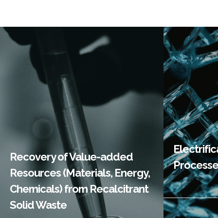
난분해성 고형 폐기물로부
터의
화학공
고부가가치 자원/소재/에
너지 회수
Electrifi
Recovery of Value-added
Processe
Resources (Materials, Energy,
Chemicals) from Recalcitrant
Solid Waste