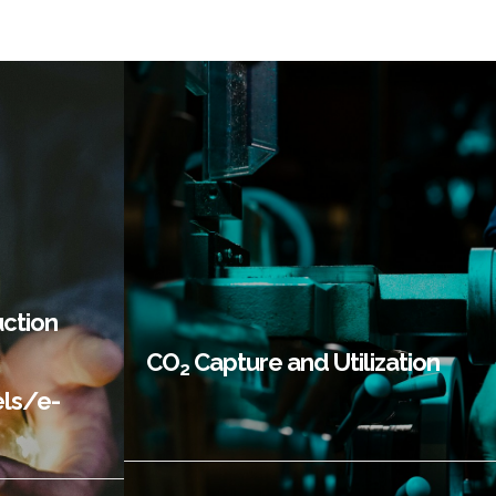
및
CO
포집 및 활용
2
icals
ction
CO
Capture and Utilization
2
els/e-