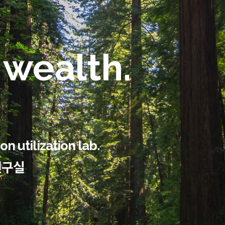
 wealth.
n utilization lab.
연구실