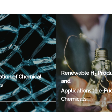
친환경 수소 생산 
정 전기화
e-Fuels/e-Chem
Renewable H
Produ
2
cation of Chemical
and
s
Applications to e-Fu
Chemicals